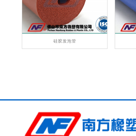
硅胶发泡管