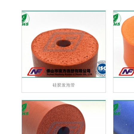
硅胶发泡管