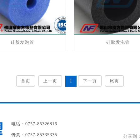
硅胶发泡管
硅胶发泡管
首页
上一页
1
下一页
尾页
电话：0757-85326816
传真：0757-85335335
分享到