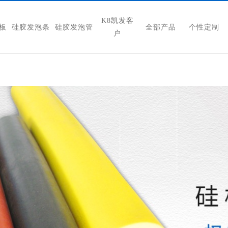
触即发
K8凯发客
板
硅胶发泡条
硅胶发泡管
全部产品
个性定制
户