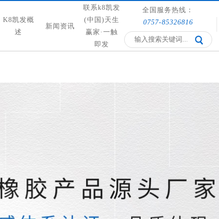
联系k8凯发
全国服务热线：
K8凯发概
(中国)天生
0757-85326816
新闻资讯
述
赢家·一触
即发